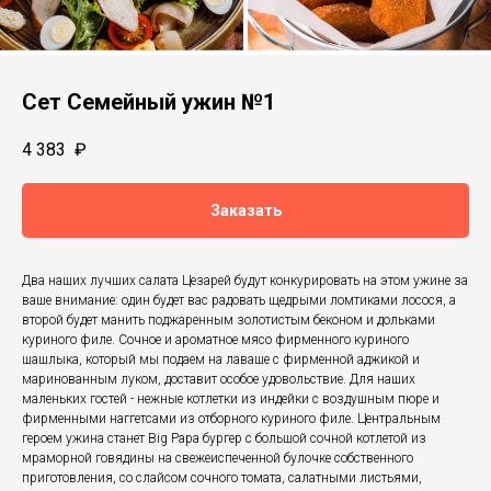
Сет Семейный ужин №1
4 383
₽
Заказать
Два наших лучших салата Цезарей будут конкурировать на этом ужине за
ваше внимание: один будет вас радовать щедрыми ломтиками лосося, а
второй будет манить поджаренным золотистым беконом и дольками
куриного филе. Сочное и ароматное мясо фирменного куриного
шашлыка, который мы подаем на лаваше с фирменной аджикой и
маринованным луком, доставит особое удовольствие. Для наших
маленьких гостей - нежные котлетки из индейки с воздушным пюре и
фирменными наггетсами из отборного куриного филе. Центральным
героем ужина станет Big Papa бургер с большой сочной котлетой из
мраморной говядины на свежеиспеченной булочке собственного
приготовления, со слайсом сочного томата, салатными листьями,